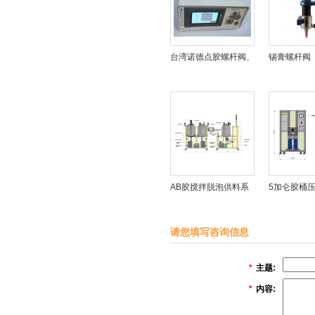
台湾诺德点胶螺杆阀、
锡膏螺杆阀
螺杆泵
AB胶搅拌脱泡供料系
5加仑胶桶
统
请您填写咨询信息
*
主题:
*
内容: