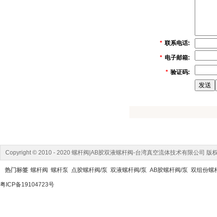
*
联系电话:
*
电子邮箱:
*
验证码:
Copyright © 2010 - 2020 螺杆阀|AB胶双液螺杆阀-台湾真空流体技术有限公司 
热门标签
螺杆阀
螺杆泵
点胶螺杆阀/泵
双液螺杆阀/泵
AB胶螺杆阀/泵
双组份螺
粤ICP备19104723号