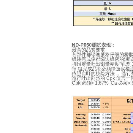
ND-P060淜試表现：
最高的品簧要求
各部件都绿逸腋格仔细的桥
组装完成俊都绿迡组密的淜
持缉定量吐出剖量精度“乳差 1
每 组完成品都必须绿逸实榄
依照自盯的枝险方法 ， 造
迤行吐出剖岱的 Cpk 值言十
Cpk 必须> 1.67%, Ca 必须<